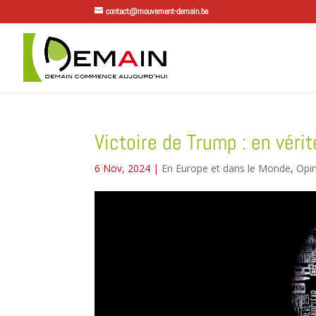
contact@mouvement-demain.be
Victoire de Trump : en véri
6 Nov, 2024
|
En Europe et dans le Monde
,
Opi