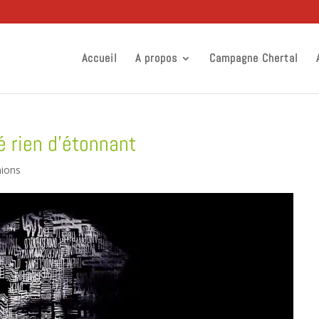
Accueil
A propos
Campagne Chertal
té rien d’étonnant
nions