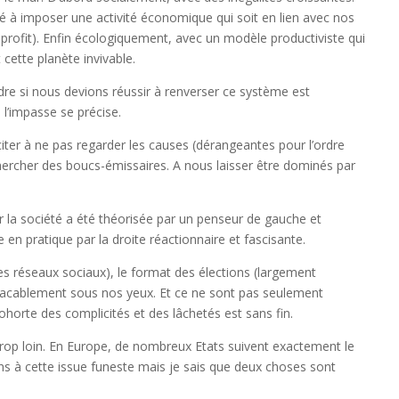
 à imposer une activité économique qui soit en lien avec nos
 profit). Enfin écologiquement, avec un modèle productiviste qui
cette planète invivable.
rdre si nous devions réussir à renverser ce système est
l’impasse se précise.
nciter à ne pas regarder les causes (dérangeantes pour l’ordre
A chercher des boucs-émissaires. A nous laisser être dominés par
 la société a été théorisée par un penseur de gauche et
 en pratique par la droite réactionnaire et fascisante.
s réseaux sociaux), le format des élections (largement
placablement sous nos yeux. Et ce ne sont pas seulement
ohorte des complicités et des lâchetés est sans fin.
rop loin. En Europe, de nombreux Etats suivent exactement le
s à cette issue funeste mais je sais que deux choses sont