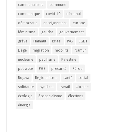
communalisme
commune
communiqué
covid-19
décumul
démocratie
enseignement
europe
féminisme
gauche
gouvernement
grève
Hainaut
Israël
IVG
LGBT
Liège
migration
mobilité
Namur
nucleaire
pacifisme
Palestine
pauvreté
PGE
précarité
Pérou
Rojava
Régionalisme
santé
social
solidarité
syndicat
travail
Ukraine
écologie
écosocialisme
élections
énergie