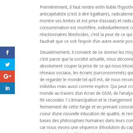
Premièrement, il faut rendre enfin lisible l’hypo
anticapitaliste (c’est à dire égalitaire), radica
montre ses limites et est prise d’assaut) et radi
consommation est mortifère, individuellement c
réactionnaires liberticides, c’est la peur de ce qui
faudrait que ce soit l’espoir d’un autre avenir pos
Deuxièmement, il convient de se donner les moyen
c’est parce que la société actuelle, nous déconne
absolument couper la prise de ce qui nous intoxi
réseaux sociaux, les écrans (surconsommés) qui 
de regarder le monde tel qu’il est, de nous reco
individus mais aussi comme espèce. Qui peut croi
monde au travers d’un écran de GSM, de l’analy
90 secondes ? L’émancipation et le changement 
fermement de cette fange et en prenant conscien
coeur d’une nouvelle éducation de qualité, le re
bases des philosophies humaines dans leurs co
car nous vivons une séquence d’évolution du capi