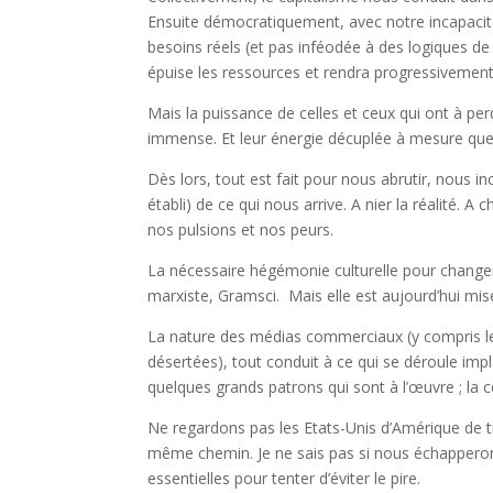
Ensuite démocratiquement, avec notre incapacité
besoins réels (et pas inféodée à des logiques de
épuise les ressources et rendra progressivement 
Mais la puissance de celles et ceux qui ont à pe
immense. Et leur énergie décuplée à mesure que 
Dès lors, tout est fait pour nous abrutir, nous i
établi) de ce qui nous arrive. A nier la réalité. 
nos pulsions et nos peurs.
La nécessaire hégémonie culturelle pour changer
marxiste, Gramsci. Mais elle est aujourd’hui mise
La nature des médias commerciaux (y compris le
désertées), tout conduit à ce qui se déroule im
quelques grands patrons qui sont à l’œuvre ; la c
Ne regardons pas les Etats-Unis d’Amérique de t
même chemin. Je ne sais pas si nous échapperon
essentielles pour tenter d’éviter le pire.