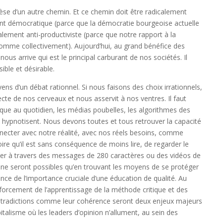
thèse d’un autre chemin. Et ce chemin doit être radicalement
lement démocratique (parce que la démocratie bourgeoise actuelle
calement anti-productiviste (parce que notre rapport à la
omme collectivement). Aujourd’hui, au grand bénéfice des
 nous arrive qui est le principal carburant de nos sociétés. Il
sible et désirable.
s d’un débat rationnel. Si nous faisons des choix irrationnels,
cte de nos cerveaux et nous asservit à nos ventres. Il faut
que au quotidien, les médias poubelles, les algorithmes des
hypnotisent. Nous devons toutes et tous retrouver la capacité
nnecter avec notre réalité, avec nos réels besoins, comme
re qu’il est sans conséquence de moins lire, de regarder le
ser à travers des messages de 280 caractères ou des vidéos de
ne seront possibles qu’en trouvant les moyens de se protéger
ce de l’importance cruciale d’une éducation de qualité. Au
nforcement de l’apprentissage de la méthode critique et des
ntradictions comme leur cohérence seront deux enjeux majeurs
talisme où les leaders d’opinion n’allument, au sein des